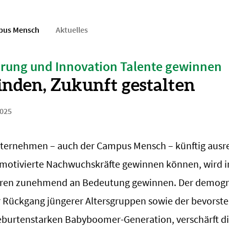
pus Mensch
Aktuelles
hrung und Innovation Talente gewinnen
inden, Zukunft gestalten
2025
nternehmen – auch der Campus Mensch – künftig ausr
d motivierte Nachwuchskräfte gewinnen können, wird i
en zunehmend an Bedeutung gewinnen. Der demogra
 Rückgang jüngerer Altersgruppen sowie der bevorst
burtenstarken Babyboomer-Generation, verschärft di