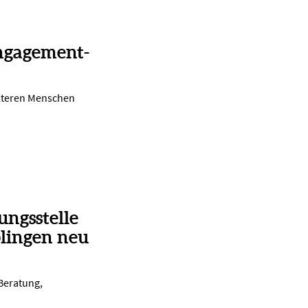
ngagement-
lteren Menschen
ungsstelle
lingen neu
 Beratung,