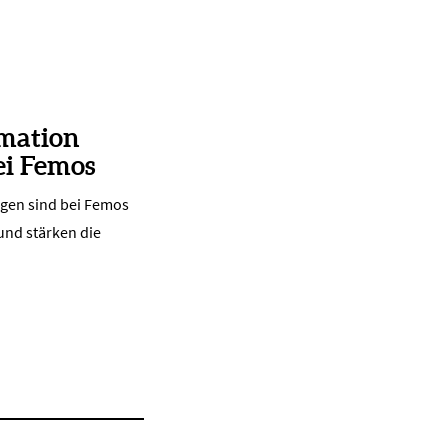
rmation
ei Femos
ngen sind bei Femos
 und stärken die