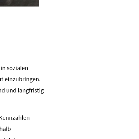
in sozialen
t einzubringen.
d und langfristig
n Kennzahlen
halb