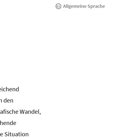
Allgemeine Sprache
eichend
n den
fische Wandel,
ehende
e Situation