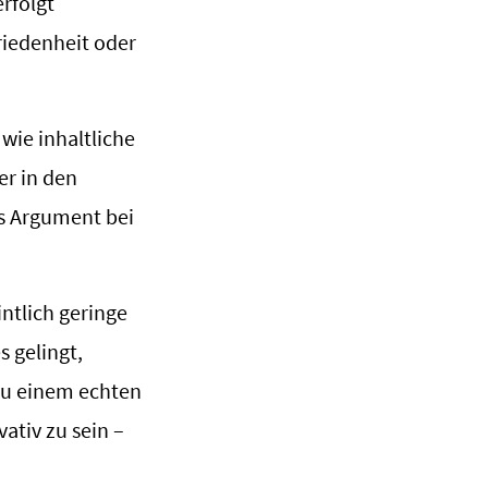
rfolgt
riedenheit oder
 wie inhaltliche
er in den
es Argument bei
ntlich geringe
s gelingt,
zu einem echten
ativ zu sein –