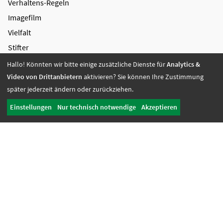
Verhaltens-Regeln
Imagefilm
Vielfalt
Stifter
Wirkungsbericht
Hallo! Könnten wir bitte einige zusätzliche Dienste für
Analytics &
Video von Drittanbietern
aktivieren? Sie können Ihre Zustimmung
Unternehmen des Campus Mensch
später jederzeit ändern oder zurückziehen.
Einstellungen
Nur technisch notwendige
Akzeptieren
Aktuelles
Kontakt
Hinweisgebersystem
Datenschutz
Impressum