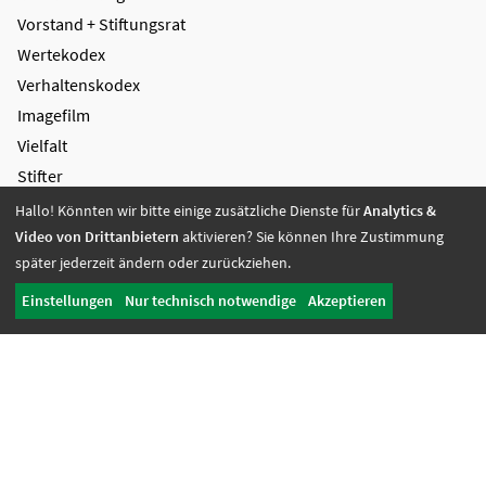
Vorstand + Stiftungsrat
Wertekodex
Verhaltenskodex
Imagefilm
Vielfalt
Stifter
Wirkungsbericht
Hallo! Könnten wir bitte einige zusätzliche Dienste für
Analytics &
Video von Drittanbietern
aktivieren? Sie können Ihre Zustimmung
Unterstützung
später jederzeit ändern oder zurückziehen.
Kooperation
Einstellungen
Nur technisch notwendige
Akzeptieren
Spenden
Zustiftung
Spenden
Unternehmen des Campus Mensch