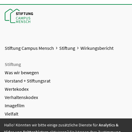
Stiftung Campus Mensch
Stiftung
Wirkungsbericht
Stiftung
Was wir bewegen
Vorstand + Stiftungsrat
Wertekodex
Verhaltenskodex
Imagefilm
Vielfalt
Stifter
Hallo! Könnten wir bitte einige zusätzliche Dienste für
Analytics &
Wirkungsbericht
Video von Drittanbietern
aktivieren? Sie können Ihre Zustimmung