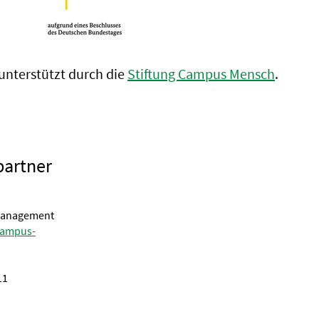
 unterstützt durch die
Stiftung Campus Mensch
.
partner
management
ampus-
11