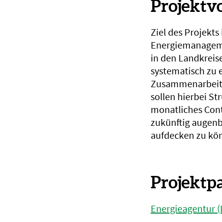
Projektv
Ziel des Projekts
Energiemanagemen
in den Landkreis
systematisch zu e
Zusammenarbeit 
sollen hierbei S
monatliches Cont
zukünftig augenb
aufdecken zu kö
Projektp
Energieagentur (