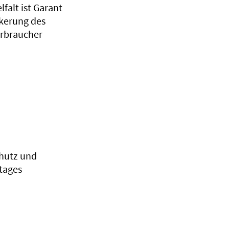
falt ist Garant
nkerung des
erbraucher
chutz und
tages