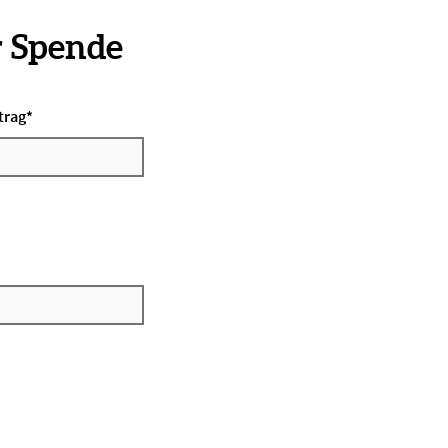
r Spende
trag
*