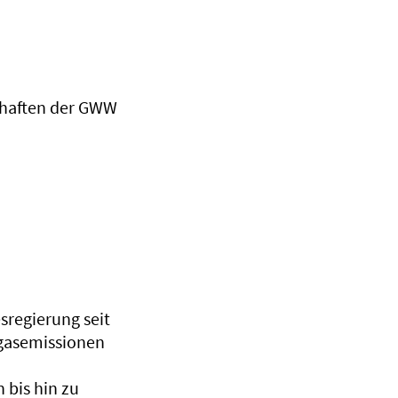
chaften der GWW
esregierung seit
sgasemissionen
 bis hin zu