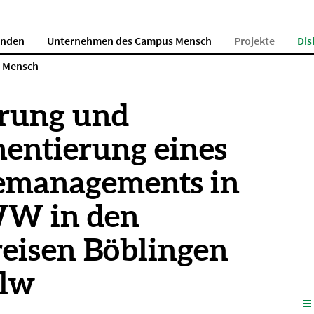
enden
Unternehmen des Campus Mensch
Projekte
Dis
s Mensch
rung und
entierung eines
emanagements in
WW in den
eisen Böblingen
alw