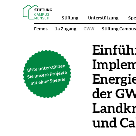
Stiftung
Unterstützung
Sp
Femos
1a Zugang
GWW
Stiftung Campu
Einfüh
Implem
Bitte unterstützen
Sie unsere Projekte
Energi
mit einer Spende
der G
Landkr
und C