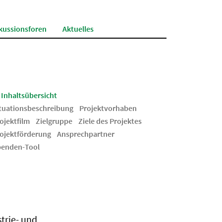
kussionsforen
Aktuelles
Inhaltsübersicht
tuationsbeschreibung
Projektvorhaben
ojektfilm
Zielgruppe
Ziele des Projektes
ojektförderung
Ansprechpartner
enden-Tool
trie- und