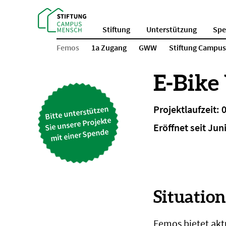
Stiftung
Unterstützung
Sp
Femos
1a Zugang
GWW
Stiftung Campu
E-Bike
Projektlaufzeit:
Bitte unterstützen
Sie unsere Projekte
Eröffnet seit Jun
mit einer Spende
Situatio
Femos bietet akt