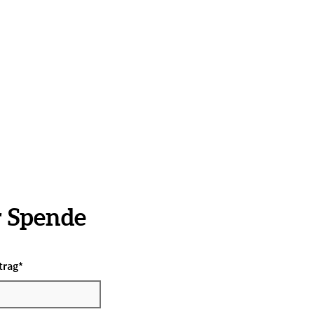
r Spende
trag
*