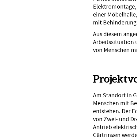
Elektromontage, 
einer Möbelhalle
mit Behinderung 
Aus diesem angee
Arbeitssituation 
von Menschen mi
Projektv
Am Standort in Gä
Menschen mit Beh
entstehen. Der F
von Zwei- und Dre
Antrieb elektrisch
Gärtringen werd