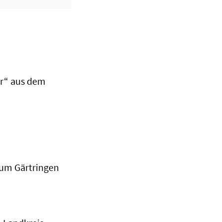
er“ aus dem
aum Gärtringen
d