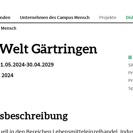
enden
Unternehmen des Campus Mensch
Projekte
Dis
s Mensch
 Welt Gärtringen
 01.05.2024-30.04.2029
Si
Pr
i 2024
Pr
Sp
nsbeschreibung
uell in den Bereichen Lebensmitteleinzelhandel, Indus