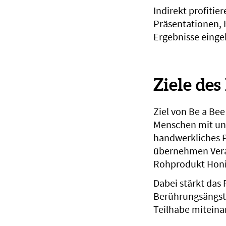
Indirekt profitie
Präsentationen, 
Ergebnisse eing
Ziele des
Ziel von Be a Bee
Menschen mit un
handwerkliches P
übernehmen Vera
Rohprodukt Honig
Dabei stärkt das
Berührungsängste
Teilhabe mitein