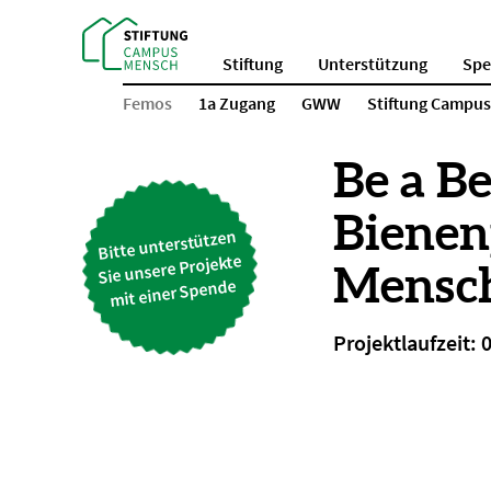
Stiftung
Unterstützung
Sp
Femos
1a Zugang
GWW
Stiftung Campu
Be a Be
Bienen
Bitte unterstützen
Sie unsere Projekte
Mensc
mit einer Spende
Projektlaufzeit: 