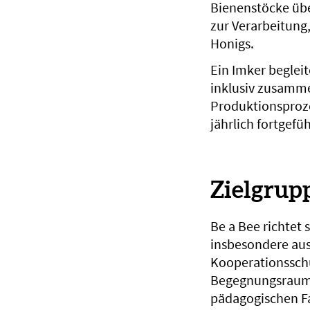
Bienenstöcke übe
zur Verarbeitung,
Honigs.
Ein Imker begleit
inklusiv zusamm
Produktionsprozes
jährlich fortgefü
Zielgrup
Be a Bee richte
insbesondere au
Kooperationsschu
Begegnungsraum 
pädagogischen F