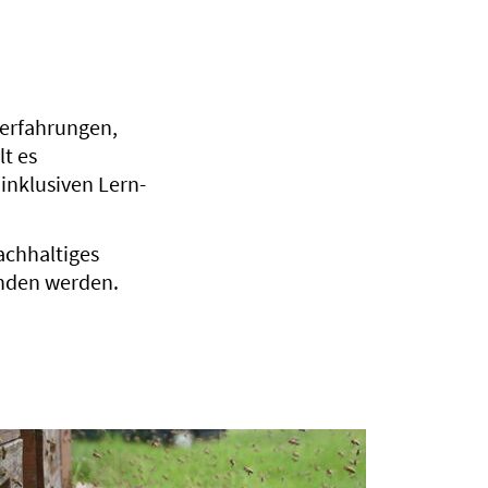
erfahrungen,
t es
inklusiven Lern-
achhaltiges
unden werden.