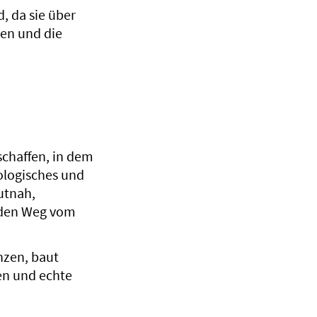
, da sie über
en und die
schaffen, in dem
ologisches und
utnah,
 den Weg vom
nzen, baut
en und echte