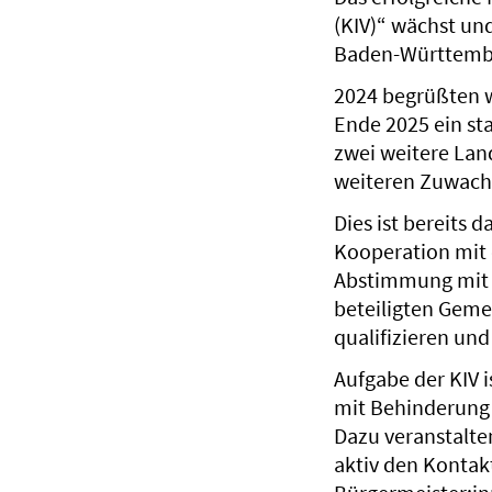
(KIV)“ wächst und
Baden-Württembe
2024 begrüßten w
Ende 2025 ein st
zwei weitere Land
weiteren Zuwach
Dies ist bereits 
Kooperation mit 
Abstimmung mit 
beteiligten Geme
qualifizieren und
Aufgabe der KIV 
mit Behinderung
Dazu veranstalte
aktiv den Konta