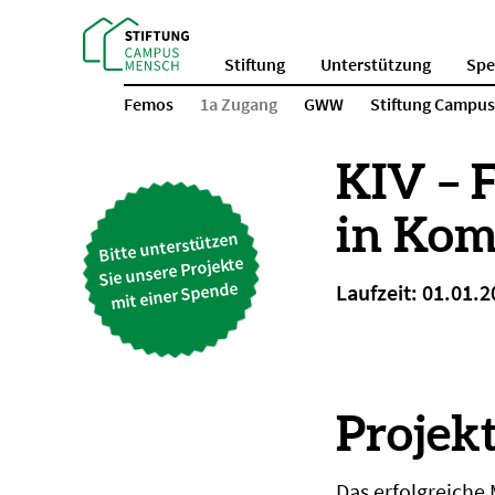
Stiftung
Unterstützung
Sp
Femos
1a Zugang
GWW
Stiftung Campu
KIV – 
in Ko
Bitte unterstützen
Sie unsere Projekte
mit einer Spende
Laufzeit: 01.01.2
Projek
Das erfolgreiche