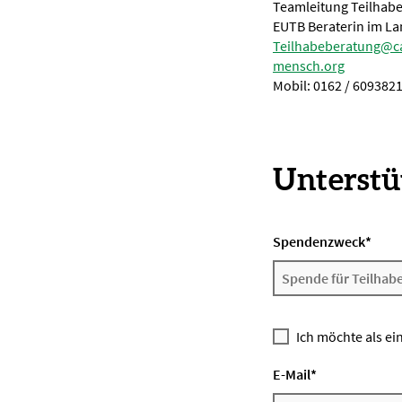
Teamleitung Teilhab
EUTB Beraterin im La
Teilhabeberatung@c
mensch.org
Mobil: 0162 / 609382
Unterstüt
Spendenzweck
*
Ich möchte als ei
E-Mail
*