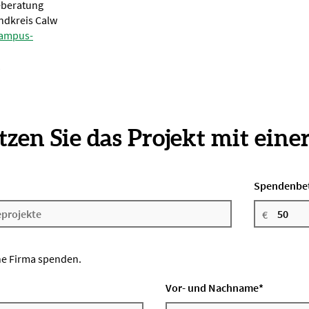
eberatung
ndkreis Calw
ampus-
1
zen Sie das Projekt mit eine
Spendenbe
ne Firma spenden.
Vor- und Nachname
*