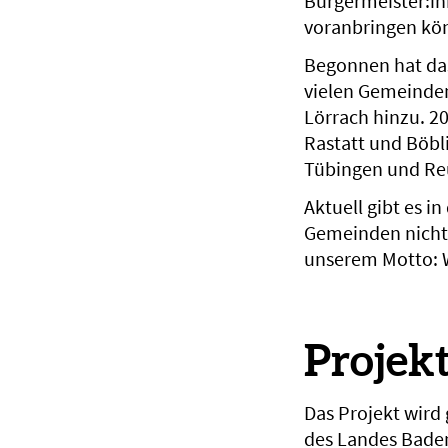
Bürgermeister:in
voranbringen kön
Begonnen hat das
vielen Gemeinden
Lörrach hinzu. 2
Rastatt und Böbl
Tübingen und Re
Aktuell gibt es i
Gemeinden nicht
unserem Motto: W
Projek
Das Projekt wird
des Landes Baden