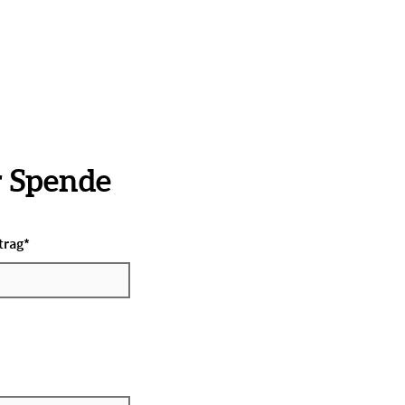
r Spende
trag
*