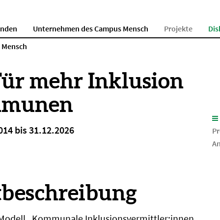
enden
Unternehmen des Campus Mensch
Projekte
Dis
s Mensch
Für mehr Inklusion
mmunen
014 bis 31.12.2026
Pr
An
tbeschreibung
 Modell „Kommunale Inklusionsvermittler:innen