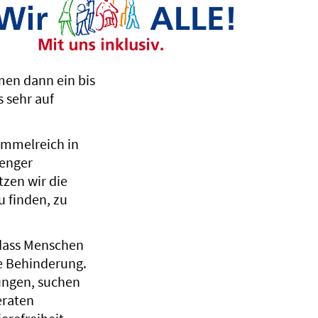
men dann ein bis
 sehr auf
Himmelreich in
 enger
zen wir die
u finden, zu
 dass Menschen
e Behinderung.
tungen, suchen
eraten