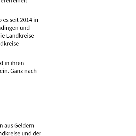
erefreiheit
es seit 2014 in
ndingen und
die Landkreise
ndkreise
d in ihren
ein. Ganz nach
on aus Geldern
ndkreise und der