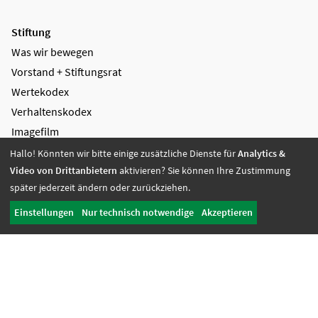
Stiftung
Was wir bewegen
Vorstand + Stiftungsrat
Wertekodex
Verhaltenskodex
Imagefilm
Vielfalt
Hallo! Könnten wir bitte einige zusätzliche Dienste für
Analytics &
Video von Drittanbietern
aktivieren? Sie können Ihre Zustimmung
Stifter
später jederzeit ändern oder zurückziehen.
Wirkungsbericht
Einstellungen
Nur technisch notwendige
Akzeptieren
Unterstützung
Kooperation
Spenden
Zustiftung
Spenden