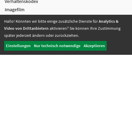
Verhaltenskodex
Imagefilm
Vielfalt
Hallo! Könnten wir bitte einige zusätzliche Dienste für
Analytics &
Stifter
Video von Drittanbietern
aktivieren? Sie können Ihre Zustimmung
Wirkungsbericht
später jederzeit ändern oder zurückziehen.
Einstellungen
Nur technisch notwendige
Akzeptieren
Unterstützung
Kooperation
Spenden
Zustiftung
Spenden
Unternehmen des Campus Mensch
Projekte
Femos
1a Zugang