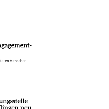
ngagement-
lteren Menschen
ungsstelle
lingen neu