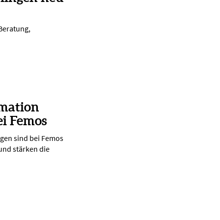
 Beratung,
rmation
ei Femos
ngen sind bei Femos
 und stärken die