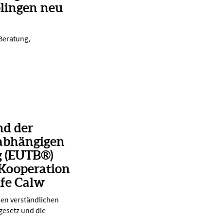
lingen neu
 Beratung,
nd der
abhängigen
g (EUTB®)
 Kooperation
lfe Calw
nen verständlichen
gesetz und die