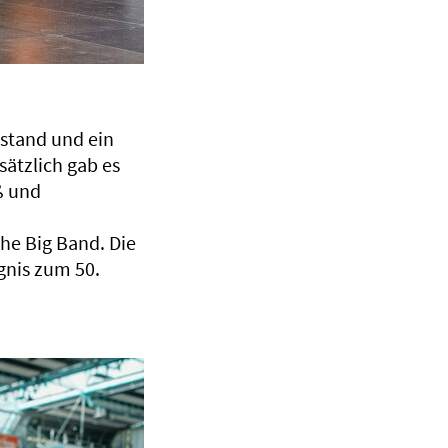
astand und ein
sätzlich gab es
ß und
he Big Band. Die
gnis zum 50.