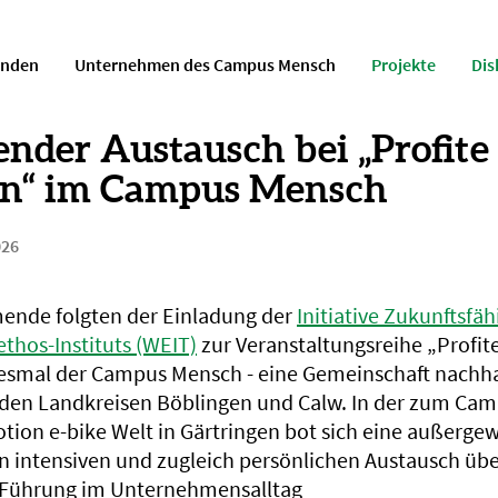
enden
Unternehmen des Campus Mensch
Projekte
Dis
ender Austausch bei „Profite
en“ im Campus Mensch
026
ende folgten der Einladung der
Initiative Zukunftsfä
ethos-Instituts (WEIT)
zur Veranstaltungsreihe „Profite
esmal der Campus Mensch - eine Gemeinschaft nachhal
den Landkreisen Böblingen und Calw. In der zum Ca
ion e-bike Welt in Gärtringen bot sich eine außerge
en intensiven und zugleich persönlichen Austausch üb
e Führung im Unternehmensalltag