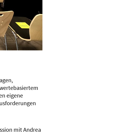
agen,
 wertebasiertem
en eigene
ausforderungen
ussion mit Andrea