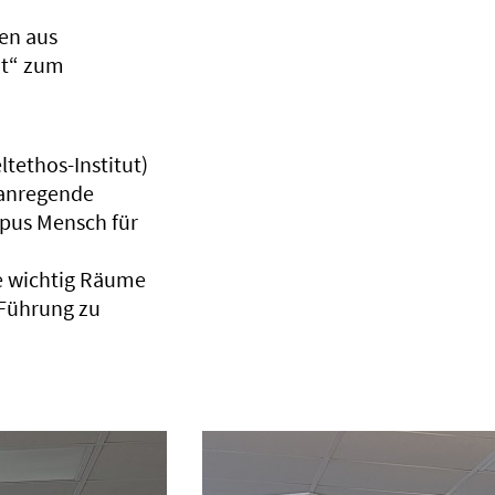
hen aus
at“ zum
ltethos-Institut)
 anregende
mpus Mensch für
ie wichtig Räume
 Führung zu