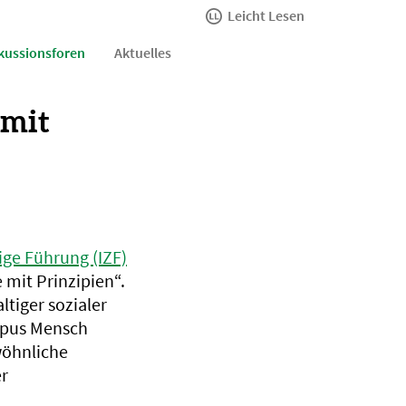
Leicht Lesen
kussionsforen
Aktuelles
 mit
hige Führung (IZF)
 mit Prinzipien“.
tiger sozialer
mpus Mensch
wöhnliche
er