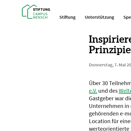
Stiftung
Unterstützung
Sp
Inspirier
Prinzipi
Donnerstag, 7. Mai 2
Über 30 Teilnehm
e.V.
und des
Welt
Gastgeber war di
Unternehmen in 
gehörenden e-mot
Location für ein
werteorientiert