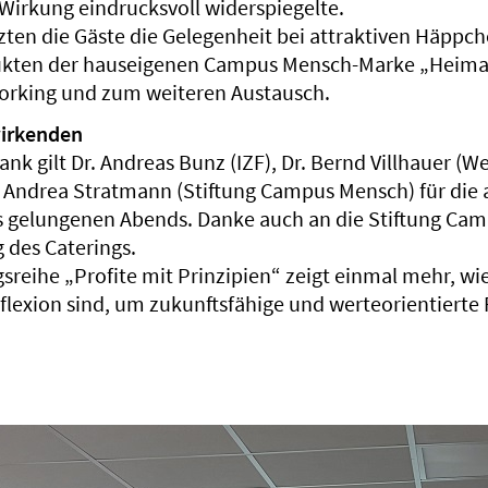
 Wirkung eindrucksvoll widerspiegelte.
zten die Gäste die Gelegenheit bei attraktiven Häppc
ukten der hauseigenen Campus Mensch-Marke „Heim
orking und zum weiteren Austausch.
wirkenden
nk gilt Dr. Andreas Bunz (IZF), Dr. Bernd Villhauer (We
 Andrea Stratmann (Stiftung Campus Mensch) für die
s gelungenen Abends. Danke auch an die Stiftung Ca
g des Caterings.
gsreihe „Profite mit Prinzipien“ zeigt einmal mehr, w
eflexion sind, um zukunftsfähige und werteorientierte