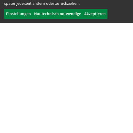
Unterstützung
später jederzeit ändern oder zurückziehen.
Kooperation
Einstellungen
Nur technisch notwendige
Akzeptieren
Spenden
Zustiftung
Spenden
Unternehmen des Campus Mensch
Projekte
Femos
1a Zugang
KIV – Für mehr Inklusion in Kommunen
GWW
KOPI
motion EAP
Seniorenprojekt
Stiftung Campus Mensch