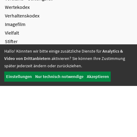
Wertekodex
Verhaltenskodex
Imagefilm
Vielfalt
Stifter
Wirkungsbericht
Hallo! Könnten wir bitte einige zusätzliche Dienste für
Analytics &
Video von Drittanbietern
aktivieren? Sie können Ihre Zustimmung
Unterstützung
später jederzeit ändern oder zurückziehen.
Kooperation
Einstellungen
Nur technisch notwendige
Akzeptieren
Spenden
Zustiftung
Spenden
Unternehmen des Campus Mensch
Projekte