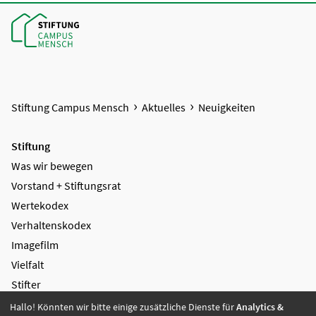
Stiftung Campus Mensch
Aktuelles
Neuigkeiten
Stiftung
Was wir bewegen
Vorstand + Stiftungsrat
Wertekodex
Verhaltenskodex
Imagefilm
Vielfalt
Stifter
Wirkungsbericht
Hallo! Könnten wir bitte einige zusätzliche Dienste für
Analytics &