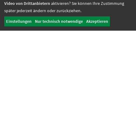
Video von Drittanbietern
aktivieren? Sie können Ihre Zustimmung
Unterstützung
später jederzeit ändern oder zurückziehen.
Kooperation
Einstellungen
Nur technisch notwendige
Akzeptieren
Spenden
Zustiftung
Spenden
Unternehmen des Campus Mensch
Projekte
Femos
1a Zugang
KIV – Für mehr Inklusion in Kommunen
GWW
KOPI
motion EAP
Seniorenprojekt