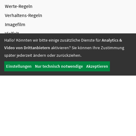
Werte-Regeln
Verhaltens-Regeln
Imagefilm
Vielfalt
Hallo! Könnten wir bitte einige zusätzliche Dienste für
Analytics &
Stifter
Video von Drittanbietern
aktivieren? Sie können Ihre Zustimmung
Wirkungsbericht
später jederzeit ändern oder zurückziehen.
Unternehmen des Campus Mensch
Einstellungen
Nur technisch notwendige
Akzeptieren
Aktuelles
Kontakt
Hinweisgebersystem
Datenschutz
Impressum